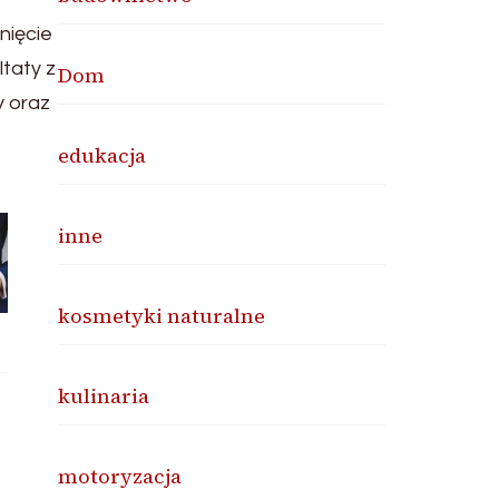
nięcie
taty z
Dom
y oraz
edukacja
inne
kosmetyki naturalne
kulinaria
motoryzacja