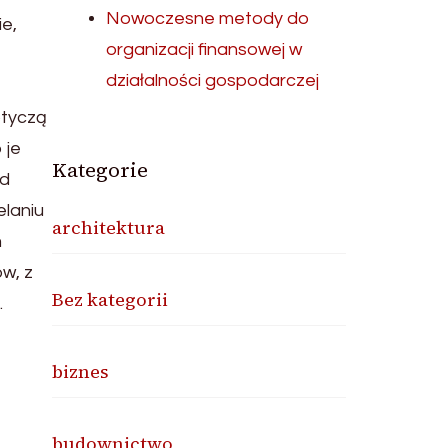
Nowoczesne metody do
e,
organizacji finansowej w
działalności gospodarczej
otyczą
 je
Kategorie
ąd
elaniu
architektura
m
w, z
Bez kategorii
.
biznes
budownictwo
e