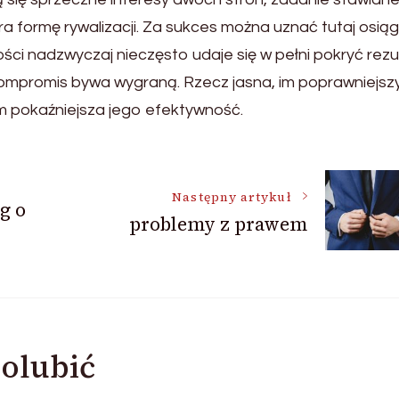
ra formę rywalizacji. Za sukces można uznać tutaj osiąg
ci nadzwyczaj nieczęsto udaje się w pełni pokryć rezul
mpromis bywa wygraną. Rzecz jasna, im poprawniejsz
ym pokaźniejsza jego efektywność.
Następny artykuł
g o
problemy z prawem
olubić