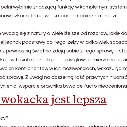
pełni wybitnie znaczącą funkcję w kompletnym systemi
obowiązkom i temu, w jaki sposób sobie z nimi radzi.
 wydają się z natury o wiele lżejsze od rozpraw, jakie d
iej jednak podstawy do tego, żeby w jakikolwiek sposób
 z pewnością świetnie zdają sobie z tego sprawę – st
nkcja w takich sporach polega w głównej mierze na udzi
swoich kontrahentów w ich możliwościach, wskazując i
ć sprawę. Z uwagi na obszerną ilość prawnych niuansó
zynienia, wsparcie prawnika bywa de facto nieoceniona
dwokacka jest lepsza
ący?
ą się sprzeczne interesy dwóch stron, zadanie stawian