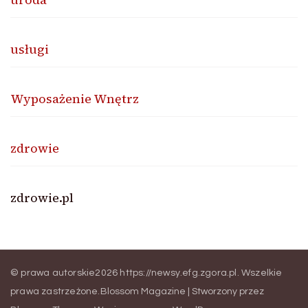
usługi
Wyposażenie Wnętrz
zdrowie
zdrowie.pl
© prawa autorskie2026
https://newsy.efg.zgora.pl
. Wszelkie
prawa zastrzeżone.
Blossom Magazine | Stworzony przez