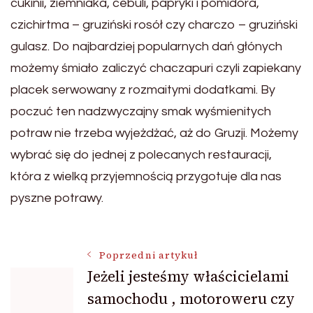
cukinii, ziemniaka, cebuli, papryki i pomidora,
czichirtma – gruziński rosół czy charczo – gruziński
gulasz. Do najbardziej popularnych dań głónych
możemy śmiało zaliczyć chaczapuri czyli zapiekany
placek serwowany z rozmaitymi dodatkami. By
poczuć ten nadzwyczajny smak wyśmienitych
potraw nie trzeba wyjeżdżać, aż do Gruzji. Możemy
wybrać się do jednej z polecanych restauracji,
która z wielką przyjemnością przygotuje dla nas
pyszne potrawy.
Nawigacja
Poprzedni artykuł
Jeżeli jesteśmy właścicielami
samochodu , motoroweru czy
wpisu