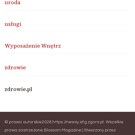
uroda
usługi
Wyposażenie Wnętrz
zdrowie
zdrowie.pl
© prawa autorskie2026
https://newsy.efg.zgora.pl
. Wszelkie
prawa zastrzeżone.
Blossom Magazine | Stworzony przez