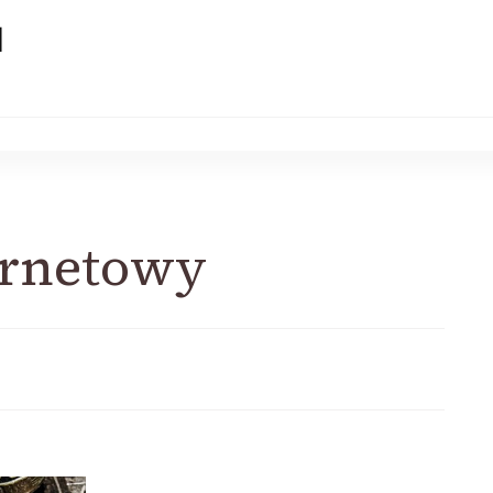
l
ernetowy