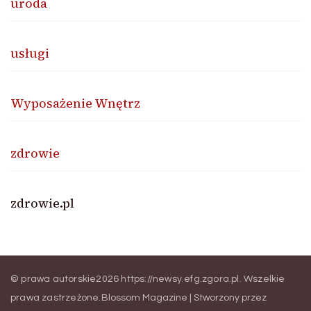
uroda
usługi
Wyposażenie Wnętrz
zdrowie
zdrowie.pl
© prawa autorskie2026
https://newsy.efg.zgora.pl
. Wszelkie
prawa zastrzeżone.
Blossom Magazine | Stworzony przez