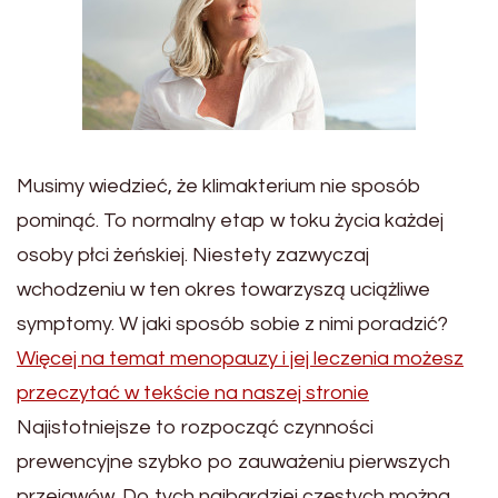
Musimy wiedzieć, że klimakterium nie sposób
pominąć. To normalny etap w toku życia każdej
osoby płci żeńskiej. Niestety zazwyczaj
wchodzeniu w ten okres towarzyszą uciążliwe
symptomy. W jaki sposób sobie z nimi poradzić?
Więcej na temat menopauzy i jej leczenia możesz
przeczytać w tekście na naszej stronie
Najistotniejsze to rozpocząć czynności
prewencyjne szybko po zauważeniu pierwszych
przejawów. Do tych najbardziej częstych można