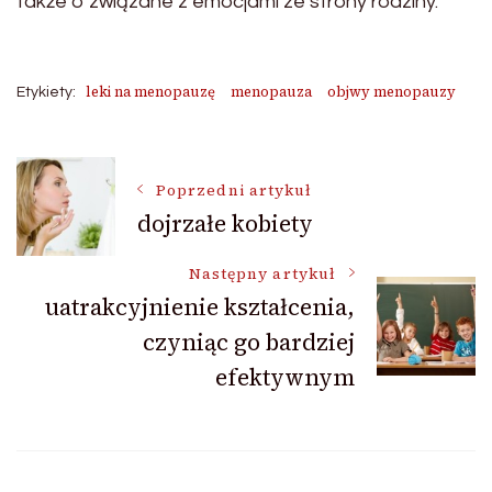
także o związane z emocjami ze strony rodziny.
leki na menopauzę
menopauza
objwy menopauzy
Etykiety:
Nawigacja
Poprzedni artykuł
dojrzałe kobiety
wpisu
Następny artykuł
uatrakcyjnienie kształcenia,
czyniąc go bardziej
efektywnym